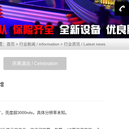
1582333
1582333
1852335
1852335
1582333
1582333
1852335
1852335
置：
首页
>
行业新闻 / information
>
行业资讯 / Latest news
庆典演出 / Celebration
增
寸，亮度超3000nits，具体分辨率未知。