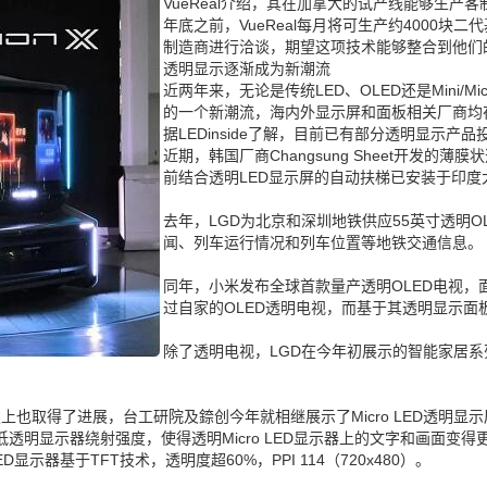
VueReal介绍，其在加拿大的试产线能够生产
年底之前，VueReal每月将可生产约4000块二代
制造商进行洽谈，期望这项技术能够整合到他们
透明显示逐渐成为新潮流
近两年来，无论是传统LED、OLED还是Mini/
的一个新潮流，海内外显示屏和面板相关厂商均
据LEDinside了解，目前已有部分透明显示产
近期，韩国厂商Changsung Sheet开发
前结合透明LED显示屏的自动扶梯已安装于印度
去年，LGD为北京和深圳地铁供应55英寸透明
闻、列车运行情况和列车位置等地铁交通信息。
同年，小米发布全球首款量产透明OLED电视，面
过自家的OLED透明电视，而基于其透明显示
除了透明电视，LGD在今年初展示的智能家居系
术研发上也取得了进展，台工研院及錼创今年就相继展示了Micro LED透明显
明显示器绕射强度，使得透明Micro LED显示器上的文字和画面变得
D显示器基于TFT技术，透明度超60%，PPI 114（720x480）。