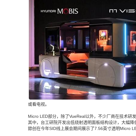
或看电视。
Micro LED部分，除了VueReal以外，不少厂商在技
其中，台工研院开发出低绕射透明面板结构设计，大幅降低透
錼创在今年SID线上展会期间展示了7.56英寸透明Micro LE