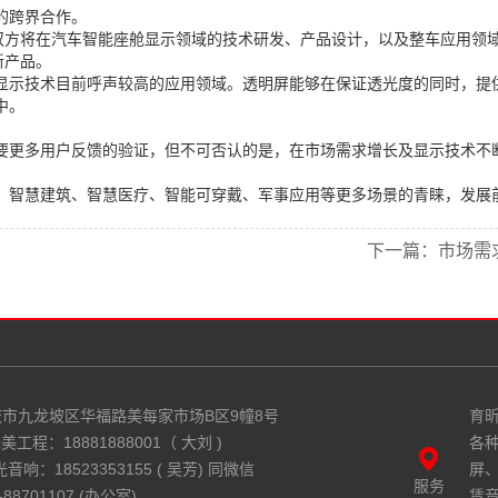
的跨界合作。
，双方将在汽车智能座舱显示领域的技术研发、产品设计，以及整车应用领
新产品。
显示技术目前呼声较高的应用领域。透明屏能够在保证透光度的同时，提
中。
要更多用户反馈的验证，但不可否认的是，在市场需求增长及显示技术不
建筑、智慧医疗、智能可穿戴、军事应用等更多场景的青睐，发展前景可期。（
下一篇：
市场需
市九龙坡区华福路美每家市场B区9幢8号
育
美工程：18881888001（ 大刘 )
各种
音响：18523353155 ( 吴芳) 同微信
屏、
服务
88701107 (办公室)
赁