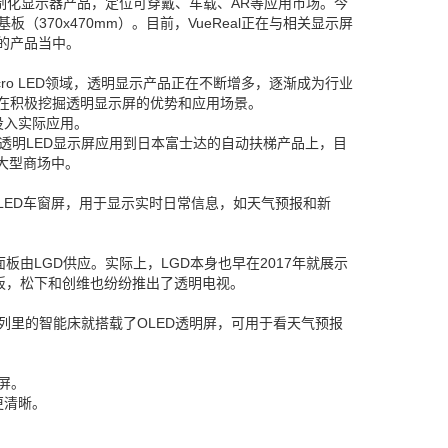
客制化显示器产品，定位可穿戴、车载、AR等应用市场。今
基板（370x470mm）。目前，VueReal正在与相关显示屏
的产品当中。
Micro LED领域，透明显示产品正在不断增多，逐渐成为行业
在积极挖掘透明显示屏的优势和应用场景。
品投入实际应用。
的薄膜状透明LED显示屏应用到日本富士达的自动扶梯产品上，目
大型商场中。
OLED车窗屏，用于显示实时日常信息，如天气预报和新
板由LGD供应。实际上，LGD本身也早在2017年就展示
面板，松下和创维也纷纷推出了透明电视。
列里的智能床就搭载了OLED透明屏，可用于看天气预报
示屏。
更清晰。