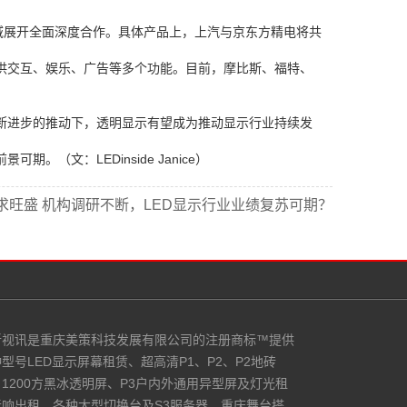
域展开全面深度合作。具体产品上，上汽与京东方精电将共
供交互、娱乐、广告等多个功能。目前，摩比斯、福特、
断进步的推动下，透明显示有望成为推动显示行业持续发
文：LEDinside Janice）
求旺盛 机构调研不断，LED显示行业业绩复苏可期？
昕视讯是重庆美策科技发展有限公司的注册商标™提供
型号LED显示屏幕租赁、超高清P1、P2、P2地砖
1200方黑冰透明屏、P3户内外通用异型屏及灯光租
音响出租。各种大型切换台及S3服务器。重庆舞台搭